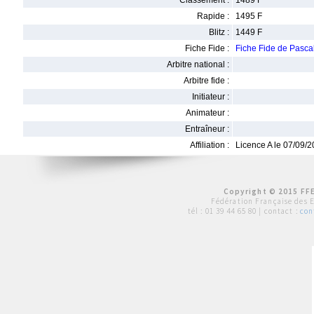
Classement :
1489 F
Rapide :
1495 F
Blitz :
1449 F
Fiche Fide :
Fiche Fide de Pas
Arbitre national :
Arbitre fide :
Initiateur :
Animateur :
Entraîneur :
Affiliation :
Licence A le 07/09/
Copyright © 2015 FFE
Fédération Française des 
tél :
01 39 44 65 80
| contact :
con