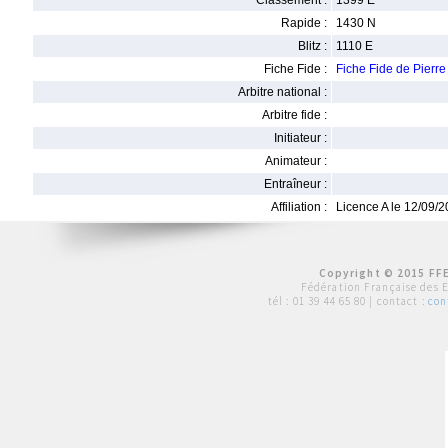
Classement :
1399 E
Rapide :
1430 N
Blitz :
1110 E
Fiche Fide :
Fiche Fide de Pie
Arbitre national :
Arbitre fide :
Initiateur :
Animateur :
Entraîneur :
Affiliation :
Licence A le 12/09/
Copyright © 2015 FFE
Fédération Française des 
tél :
01 39 44 65 80
| contact :
con