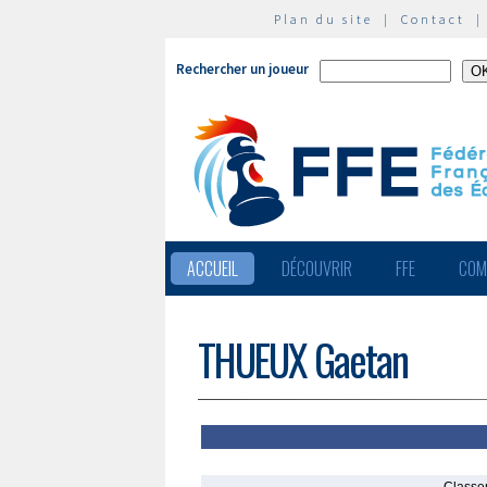
Plan du site
|
Contact
Rechercher un joueur
ACCUEIL
DÉCOUVRIR
FFE
COM
THUEUX Gaetan