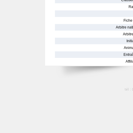
Classe
Ra
Fiche 
Arbitre nat
Arbitre
Init
Anima
Entraî
Affil
tél :