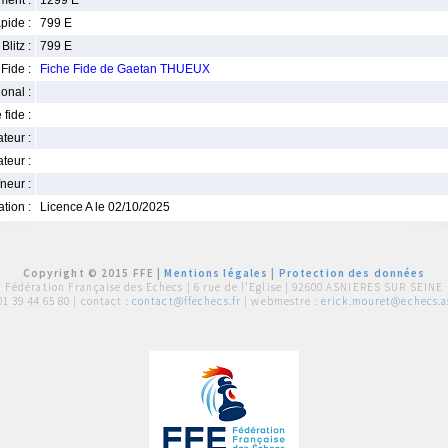
ment :
1299 E
pide :
799 E
Blitz :
799 E
Fide :
Fiche Fide de Gaetan THUEUX
ional :
 fide :
iateur :
teur :
neur :
iation :
Licence A le 02/10/2025
Copyright © 2015 FFE |
Mentions légales
|
Protection des données
Fédération Française des Echecs |
6 rue de l'Eglise | 92600 ASNIERES SUR SEINE
01 39 44 65 80
| contact :
contact@ffechecs.fr
| webmestre :
erick.mouret@echecs.as