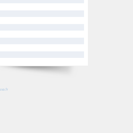
so.fr