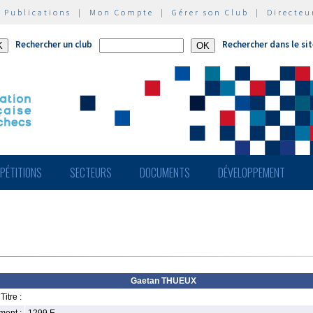
|
Publications
|
Mon Compte
|
Gérer son Club
|
Directeu
Rechercher un club
Rechercher dans le si
PÉTITIONS
SECTEURS
DOCUMENTS
DÉVELOPPEMENT
Gaetan THUEUX
Titre :