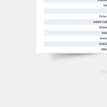
Classe
Ra
Fiche 
Arbitre nat
Arbitre
Init
Anima
Entraî
Affil
tél :