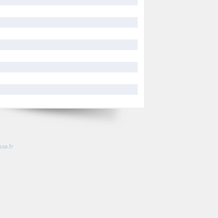
so.fr