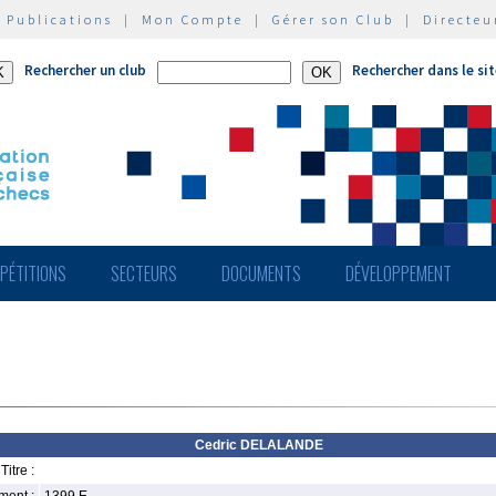
|
Publications
|
Mon Compte
|
Gérer son Club
|
Directeu
Rechercher un club
Rechercher dans le si
PÉTITIONS
SECTEURS
DOCUMENTS
DÉVELOPPEMENT
Cedric DELALANDE
Titre :