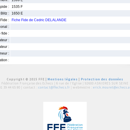
ment :
1399 E
pide :
1535 F
Blitz :
1650 E
Fide :
Fiche Fide de Cedric DELALANDE
ional :
 fide :
iateur :
teur :
neur :
iation :
Copyright © 2015 FFE |
Mentions légales
|
Protection des données
Fédération Française des Echecs |
6 rue de l'Eglise | 92600 ASNIERES SUR SEINE
01 39 44 65 80
| contact :
contact@ffechecs.fr
| webmestre :
erick.mouret@echecs.as