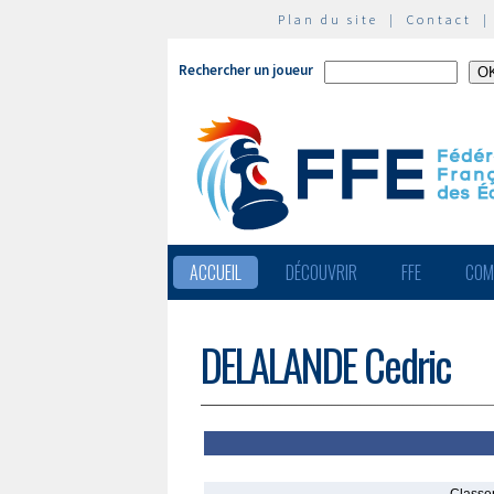
Plan du site
|
Contact
Rechercher un joueur
ACCUEIL
DÉCOUVRIR
FFE
COM
DELALANDE Cedric