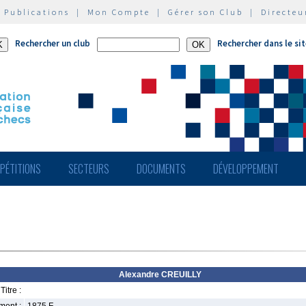
|
Publications
|
Mon Compte
|
Gérer son Club
|
Directeu
Rechercher un club
Rechercher dans le si
PÉTITIONS
SECTEURS
DOCUMENTS
DÉVELOPPEMENT
Alexandre CREUILLY
Titre :