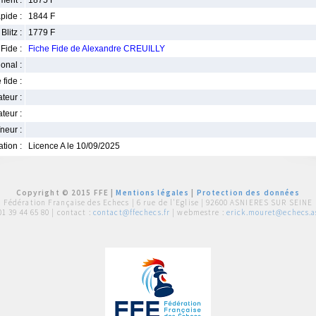
ment :
1875 F
pide :
1844 F
Blitz :
1779 F
Fide :
Fiche Fide de Alexandre CREUILLY
ional :
 fide :
iateur :
teur :
neur :
iation :
Licence A le 10/09/2025
Copyright © 2015 FFE |
Mentions légales
|
Protection des données
Fédération Française des Echecs |
6 rue de l'Eglise | 92600 ASNIERES SUR SEINE
01 39 44 65 80
| contact :
contact@ffechecs.fr
| webmestre :
erick.mouret@echecs.as