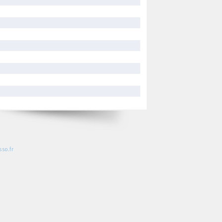
so.fr