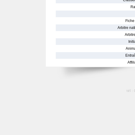
Classe
Ra
Fiche 
Arbitre nat
Arbitre
Init
Anima
Entraî
Affil
tél :