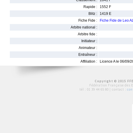
Classement :
1641 F
Rapide :
1552 F
Blitz :
1419 E
Fiche Fide :
Fiche Fide de Leo 
Arbitre national :
Arbitre fide :
Initiateur :
Animateur :
Entraîneur :
Affiliation :
Licence A le 06/09/
Copyright © 2015 FFE
Fédération Française des 
tél :
01 39 44 65 80
| contact :
con