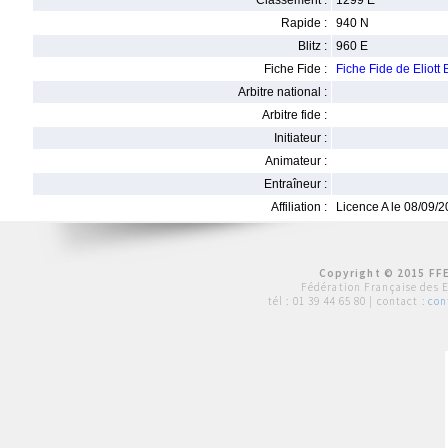
Classement :
1299 E
Rapide :
940 N
Blitz :
960 E
Fiche Fide :
Fiche Fide de Elio
Arbitre national :
Arbitre fide :
Initiateur :
Animateur :
Entraîneur :
Affiliation :
Licence A le 08/09/
Copyright © 2015 FFE
Fédération Française des 
tél :
01 39 44 65 80
| contact :
con