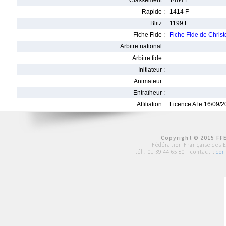
Classement :
1464 F
Rapide :
1414 F
Blitz :
1199 E
Fiche Fide :
Fiche Fide de Chri
Arbitre national :
Arbitre fide :
Initiateur :
Animateur :
Entraîneur :
Affiliation :
Licence A le 16/09/
Copyright © 2015 FFE
Fédération Française des 
tél :
01 39 44 65 80
| contact :
con