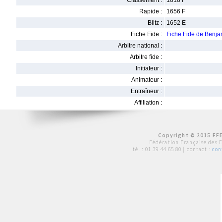
Classement :
1818 F
Rapide :
1656 F
Blitz :
1652 E
Fiche Fide :
Fiche Fide de Benj
Arbitre national :
Arbitre fide :
Initiateur :
Animateur :
Entraîneur :
Affiliation :
Copyright © 2015 FFE
Fédération Française des 
tél :
01 39 44 65 80
| contact :
con