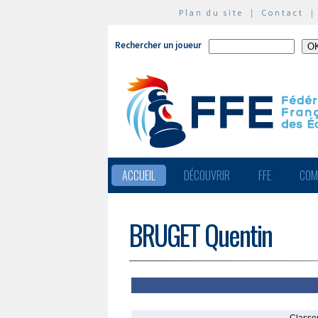
Plan du site
|
Contact
Rechercher un joueur
ACCUEIL
DÉCOUVRIR
FFE
COM
BRUGET Quentin