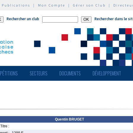
|
Publications
|
Mon Compte
|
Gérer son Club
|
Directeu
Rechercher un club
Rechercher dans le si
PÉTITIONS
SECTEURS
DOCUMENTS
DÉVELOPPEMENT
Quentin BRUGET
Titre :