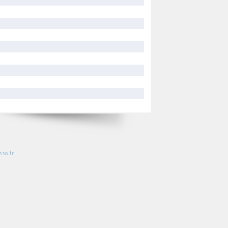
so.fr