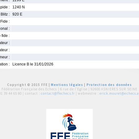
ment :
1299 E
pide :
1240 N
Blitz :
920 E
Fide :
ional :
 fide :
iateur :
teur :
neur :
iation :
Licence B le 31/01/2026
Copyright © 2015 FFE |
Mentions légales
|
Protection des données
Fédération Française des Echecs |
6 rue de l'Eglise | 92600 ASNIERES SUR SEINE
01 39 44 65 80
| contact :
contact@ffechecs.fr
| webmestre :
erick.mouret@echecs.as