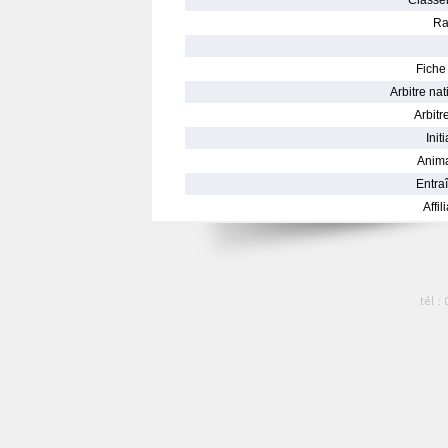
Classe
Ra
Fiche 
Arbitre nat
Arbitre
Init
Anima
Entraî
Affil
tél :