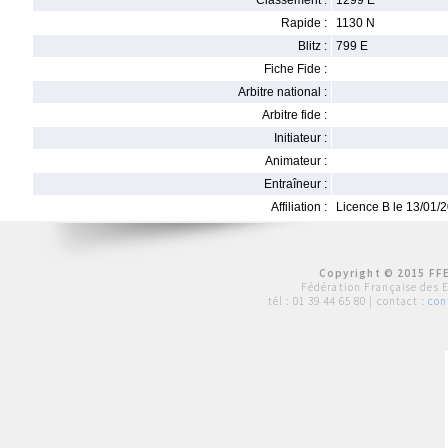
Classement :
1299 E
Rapide :
1130 N
Blitz :
799 E
Fiche Fide :
Arbitre national :
Arbitre fide :
Initiateur :
Animateur :
Entraîneur :
Affiliation :
Licence B le 13/01/
Copyright © 2015 FFE
Fédération Française des 
tél :
01 39 44 65 80
| contact :
con