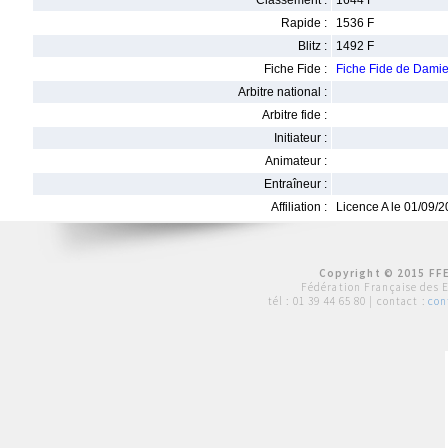
Classement :
1644 F
Rapide :
1536 F
Blitz :
1492 F
Fiche Fide :
Fiche Fide de Dam
Arbitre national :
Arbitre fide :
Initiateur :
Animateur :
Entraîneur :
Affiliation :
Licence A le 01/09/
Copyright © 2015 FFE
Fédération Française des 
tél :
01 39 44 65 80
| contact :
con