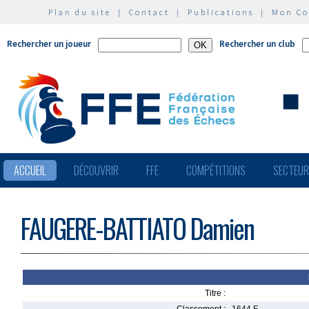
Plan du site
|
Contact
|
Publications
|
Mon C
Rechercher un joueur
Rechercher un club
ACCUEIL
DÉCOUVRIR
FFE
COMPÉTITIONS
SECTEU
FAUGERE-BATTIATO Damien
Titre :