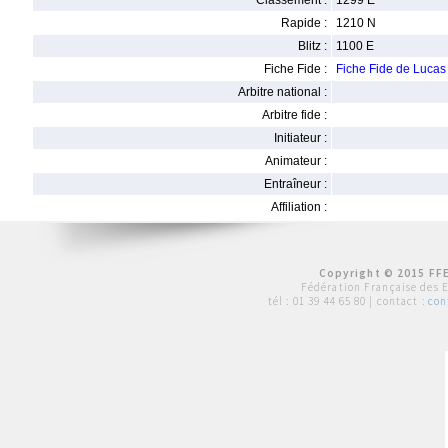
Classement :
1299 E
Rapide :
1210 N
Blitz :
1100 E
Fiche Fide :
Fiche Fide de Luc
Arbitre national :
Arbitre fide :
Initiateur :
Animateur :
Entraîneur :
Affiliation :
Copyright © 2015 FFE
Fédération Française des 
tél :
01 39 44 65 80
| contact :
con