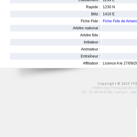
Classement :
1299 E
Rapide :
1230 N
Blitz :
1410 E
Fiche Fide :
Fiche Fide de Ama
Arbitre national :
Arbitre fide :
Initiateur :
Animateur :
Entraîneur :
Affiliation :
Licence A le 27/09/
Copyright © 2015 FFE
Fédération Française des 
tél :
01 39 44 65 80
| contact :
con