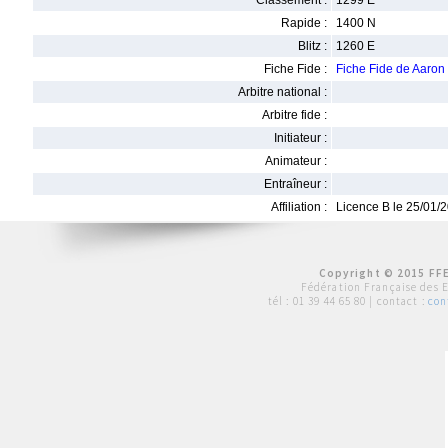
Classement :
1299 E
Rapide :
1400 N
Blitz :
1260 E
Fiche Fide :
Fiche Fide de Aar
Arbitre national :
Arbitre fide :
Initiateur :
Animateur :
Entraîneur :
Affiliation :
Licence B le 25/01/
Copyright © 2015 FFE
Fédération Française des 
tél :
01 39 44 65 80
| contact :
con