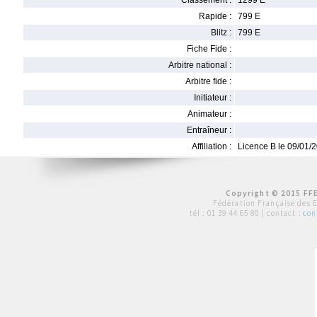
Classement :
1299 E
Rapide :
799 E
Blitz :
799 E
Fiche Fide :
Arbitre national :
Arbitre fide :
Initiateur :
Animateur :
Entraîneur :
Affiliation :
Licence B le 09/01/
Copyright © 2015 FFE
Fédération Française des 
tél :
01 39 44 65 80
| contact :
con