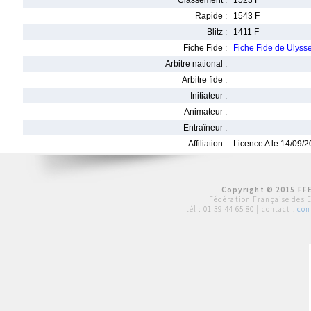
Classement :
1523 F
Rapide :
1543 F
Blitz :
1411 F
Fiche Fide :
Fiche Fide de Uly
Arbitre national :
Arbitre fide :
Initiateur :
Animateur :
Entraîneur :
Affiliation :
Licence A le 14/09/
Copyright © 2015 FFE
Fédération Française des 
tél :
01 39 44 65 80
| contact :
con