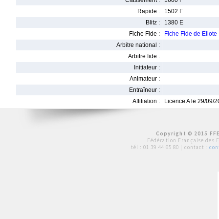
Classement :
1600 F
Rapide :
1502 F
Blitz :
1380 E
Fiche Fide :
Fiche Fide de Eliot
Arbitre national :
Arbitre fide :
Initiateur :
Animateur :
Entraîneur :
Affiliation :
Licence A le 29/09/
Copyright © 2015 FFE
Fédération Française des 
tél :
01 39 44 65 80
| contact :
con