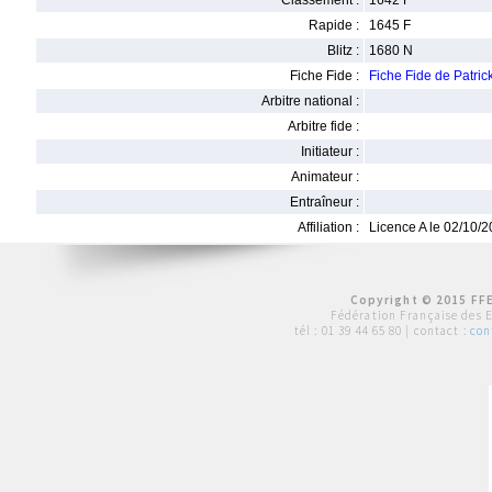
Classement :
1642 F
Rapide :
1645 F
Blitz :
1680 N
Fiche Fide :
Fiche Fide de Patr
Arbitre national :
Arbitre fide :
Initiateur :
Animateur :
Entraîneur :
Affiliation :
Licence A le 02/10/
Copyright © 2015 FFE
Fédération Française des 
tél :
01 39 44 65 80
| contact :
con