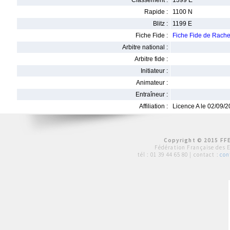
Classement :
1399 E
Rapide :
1100 N
Blitz :
1199 E
Fiche Fide :
Fiche Fide de Rac
Arbitre national :
Arbitre fide :
Initiateur :
Animateur :
Entraîneur :
Affiliation :
Licence A le 02/09/
Copyright © 2015 FFE
Fédération Française des 
tél :
01 39 44 65 80
| contact :
con