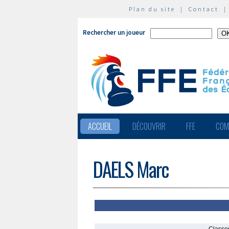
Plan du site
|
Contact
Rechercher un joueur
ACCUEIL
DÉCOUVRIR
FFE
COM
DAELS Marc