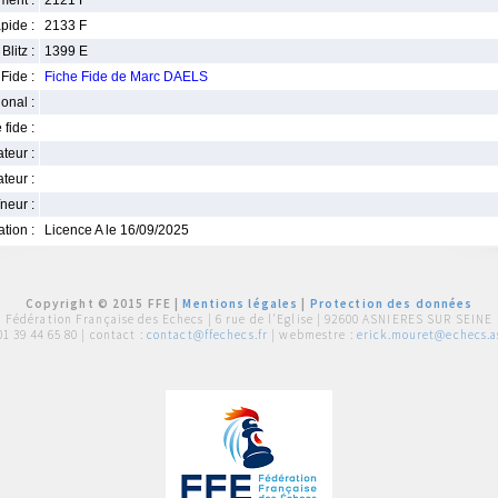
ment :
2121 F
pide :
2133 F
Blitz :
1399 E
Fide :
Fiche Fide de Marc DAELS
ional :
 fide :
iateur :
teur :
neur :
iation :
Licence A le 16/09/2025
Copyright © 2015 FFE |
Mentions légales
|
Protection des données
Fédération Française des Echecs |
6 rue de l'Eglise | 92600 ASNIERES SUR SEINE
01 39 44 65 80
| contact :
contact@ffechecs.fr
| webmestre :
erick.mouret@echecs.as