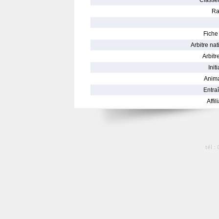
Classe
Ra
Fiche 
Arbitre nat
Arbitre
Init
Anima
Entraî
Affil
tél :