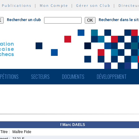
|
Publications
|
Mon Compte
|
Gérer son Club
|
Directeu
Rechercher un club
Rechercher dans le si
PÉTITIONS
SECTEURS
DOCUMENTS
DÉVELOPPEMENT
f Marc DAELS
Titre :
Maître Fide