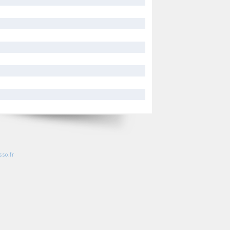
so.fr