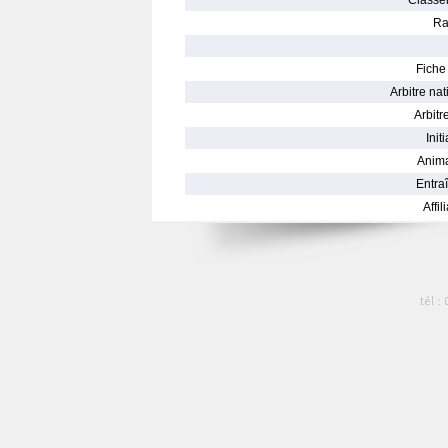
Classe
Ra
Fiche 
Arbitre nat
Arbitre
Init
Anima
Entraî
Affil
tél :