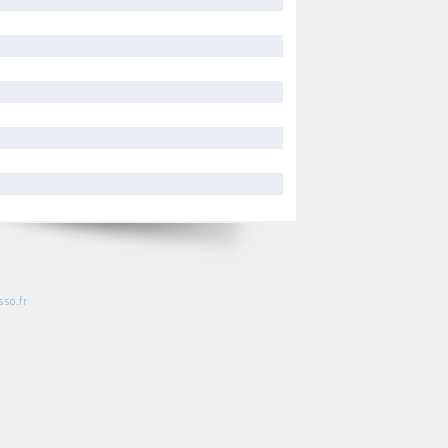
so.fr