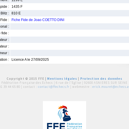
ment :
1299 E
pide :
1435 F
Blitz :
810 E
Fide :
Fiche Fide de Joao COETTO DINI
ional :
 fide :
iateur :
teur :
neur :
iation :
Licence A le 27/09/2025
Copyright © 2015 FFE |
Mentions légales
|
Protection des données
Fédération Française des Echecs |
6 rue de l'Eglise | 92600 ASNIERES SUR SEINE
01 39 44 65 80
| contact :
contact@ffechecs.fr
| webmestre :
erick.mouret@echecs.as