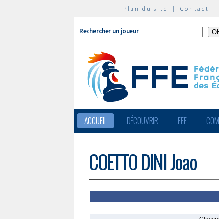
Plan du site
|
Contact
Rechercher un joueur
ACCUEIL
DÉCOUVRIR
FFE
COM
COETTO DINI Joao