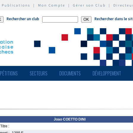
|
Publications
|
Mon Compte
|
Gérer son Club
|
Directeu
Rechercher un club
Rechercher dans le si
PÉTITIONS
SECTEURS
DOCUMENTS
DÉVELOPPEMENT
Joao COETTO DINI
Titre :