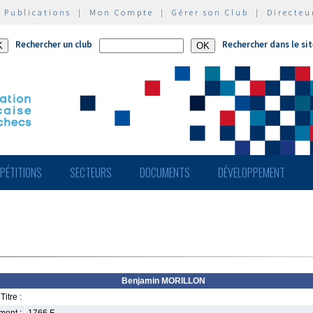
|
Publications
|
Mon Compte
|
Gérer son Club
|
Directeu
Rechercher un club
Rechercher dans le si
PÉTITIONS
SECTEURS
DOCUMENTS
DÉVELOPPEMENT
Benjamin MORILLON
Titre :