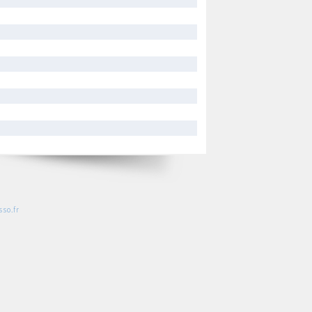
so.fr