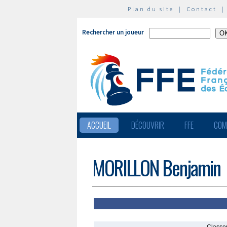
Plan du site
|
Contact
Rechercher un joueur
ACCUEIL
DÉCOUVRIR
FFE
COM
MORILLON Benjamin