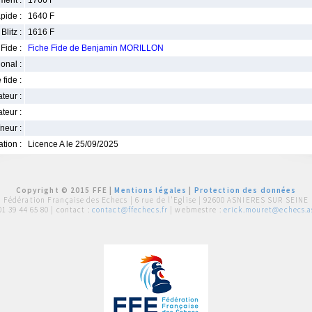
ment :
1766 F
pide :
1640 F
Blitz :
1616 F
Fide :
Fiche Fide de Benjamin MORILLON
ional :
 fide :
iateur :
teur :
neur :
iation :
Licence A le 25/09/2025
Copyright © 2015 FFE |
Mentions légales
|
Protection des données
Fédération Française des Echecs |
6 rue de l'Eglise | 92600 ASNIERES SUR SEINE
01 39 44 65 80
| contact :
contact@ffechecs.fr
| webmestre :
erick.mouret@echecs.as