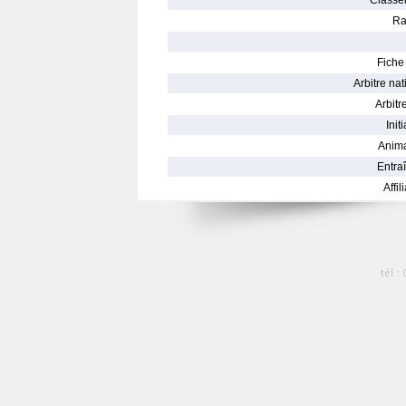
Classe
Ra
Fiche 
Arbitre nat
Arbitre
Init
Anima
Entraî
Affil
tél :