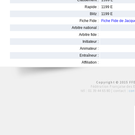
Classement :
1399 E
Rapide :
1199 E
Blitz :
1199 E
Fiche Fide :
Fiche Fide de Jac
Arbitre national :
Arbitre fide :
Initiateur :
Animateur :
Entraîneur :
Affiliation :
Copyright © 2015 FFE
Fédération Française des 
tél :
01 39 44 65 80
| contact :
con