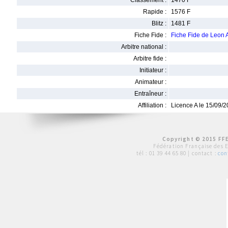
Classement :
1470 F
Rapide :
1576 F
Blitz :
1481 F
Fiche Fide :
Fiche Fide de Leo
Arbitre national :
Arbitre fide :
Initiateur :
Animateur :
Entraîneur :
Affiliation :
Licence A le 15/09/
Copyright © 2015 FFE
Fédération Française des 
tél :
01 39 44 65 80
| contact :
con