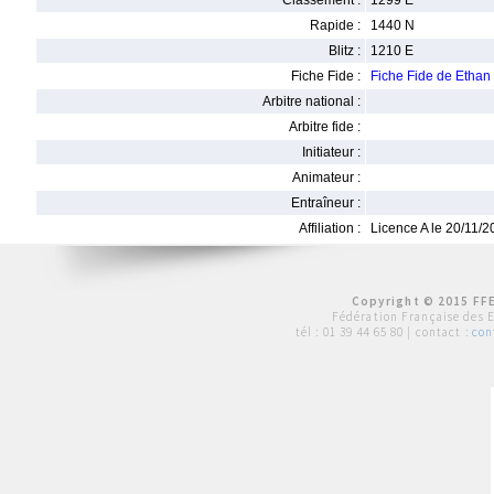
Classement :
1299 E
Rapide :
1440 N
Blitz :
1210 E
Fiche Fide :
Fiche Fide de Eth
Arbitre national :
Arbitre fide :
Initiateur :
Animateur :
Entraîneur :
Affiliation :
Licence A le 20/11/
Copyright © 2015 FFE
Fédération Française des 
tél :
01 39 44 65 80
| contact :
con