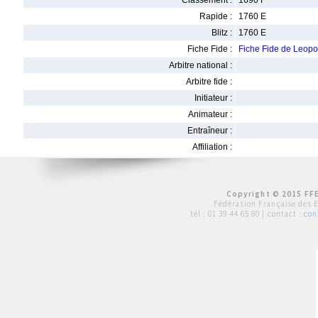
Classement :
1690 F
Rapide :
1760 E
Blitz :
1760 E
Fiche Fide :
Fiche Fide de Leop
Arbitre national :
Arbitre fide :
Initiateur :
Animateur :
Entraîneur :
Affiliation :
Copyright © 2015 FFE
Fédération Française des 
tél :
01 39 44 65 80
| contact :
con