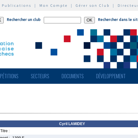
|
Publications
|
Mon Compte
|
Gérer son Club
|
Directeu
Rechercher un club
Rechercher dans le si
PÉTITIONS
SECTEURS
DOCUMENTS
DÉVELOPPEMENT
Cyril LAMIDEY
Titre :