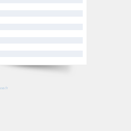
so.fr