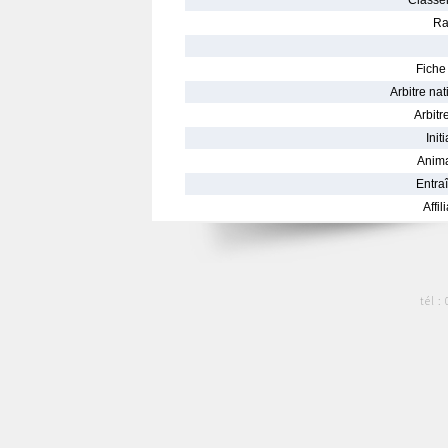
Classe
Ra
Fiche 
Arbitre nat
Arbitre
Init
Anima
Entraî
Affil
tél :