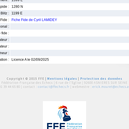
ment :
1399 E
pide :
1280 N
Blitz :
1199 E
Fide :
Fiche Fide de Cyril LAMIDEY
ional :
 fide :
iateur :
teur :
neur :
iation :
Licence A le 02/09/2025
Copyright © 2015 FFE |
Mentions légales
|
Protection des données
Fédération Française des Echecs |
6 rue de l'Eglise | 92600 ASNIERES SUR SEINE
01 39 44 65 80
| contact :
contact@ffechecs.fr
| webmestre :
erick.mouret@echecs.as