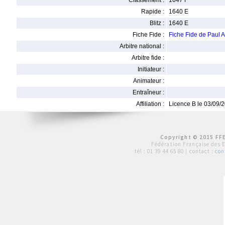
Classement :
1647 F
Rapide :
1640 E
Blitz :
1640 E
Fiche Fide :
Fiche Fide de Paul
Arbitre national :
Arbitre fide :
Initiateur :
Animateur :
Entraîneur :
Affiliation :
Licence B le 03/09/
Copyright © 2015 FFE
Fédération Française des 
tél :
01 39 44 65 80
| contact :
con