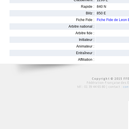
Classement :
1299 E
Rapide :
840 N
Blitz :
850 E
Fiche Fide :
Fiche Fide de Leon
Arbitre national :
Arbitre fide :
Initiateur :
Animateur :
Entraîneur :
Affiliation :
Copyright © 2015 FFE
Fédération Française des 
tél :
01 39 44 65 80
| contact :
con