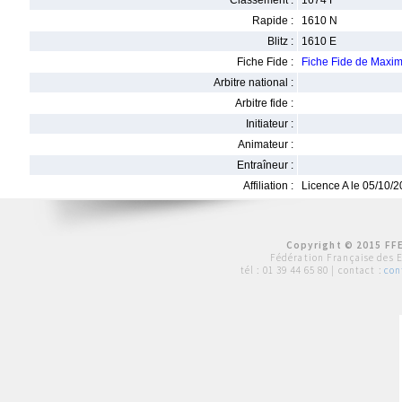
Classement :
1674 F
Rapide :
1610 N
Blitz :
1610 E
Fiche Fide :
Fiche Fide de Max
Arbitre national :
Arbitre fide :
Initiateur :
Animateur :
Entraîneur :
Affiliation :
Licence A le 05/10/
Copyright © 2015 FFE
Fédération Française des 
tél :
01 39 44 65 80
| contact :
con