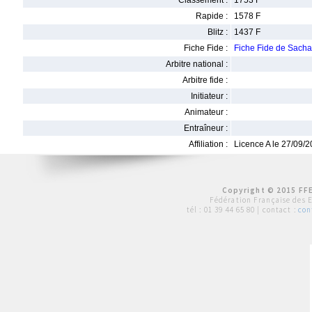
Classement :
1753 F
Rapide :
1578 F
Blitz :
1437 F
Fiche Fide :
Fiche Fide de Sac
Arbitre national :
Arbitre fide :
Initiateur :
Animateur :
Entraîneur :
Affiliation :
Licence A le 27/09/
Copyright © 2015 FFE
Fédération Française des 
tél :
01 39 44 65 80
| contact :
con