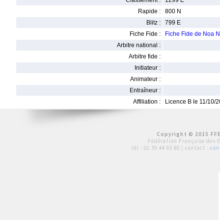
Classement :
1299 E
Rapide :
800 N
Blitz :
799 E
Fiche Fide :
Fiche Fide de No
Arbitre national :
Arbitre fide :
Initiateur :
Animateur :
Entraîneur :
Affiliation :
Licence B le 11/10/
Copyright © 2015 FFE
Fédération Française des 
tél :
01 39 44 65 80
| contact :
con