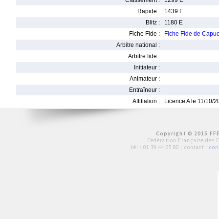
Classement :
1299 E
Rapide :
1439 F
Blitz :
1180 E
Fiche Fide :
Fiche Fide de Capu
Arbitre national :
Arbitre fide :
Initiateur :
Animateur :
Entraîneur :
Affiliation :
Licence A le 11/10/
Copyright © 2015 FFE
Fédération Française des 
tél :
01 39 44 65 80
| contact :
con