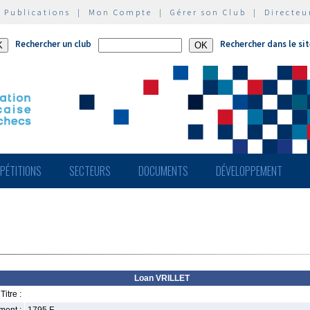
|
Publications
|
Mon Compte
|
Gérer son Club
|
Directeu
Rechercher un club
Rechercher dans le si
PÉTITIONS
SECTEURS
DOCUMENTS
DÉVELOPPEMENT
Loan VRILLET
Titre :