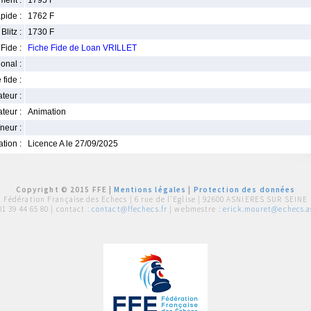
ment :
1795 F
pide :
1762 F
Blitz :
1730 F
Fide :
Fiche Fide de Loan VRILLET
ional :
 fide :
iateur :
teur :
Animation
neur :
iation :
Licence A le 27/09/2025
Copyright © 2015 FFE |
Mentions légales
|
Protection des données
Fédération Française des Echecs |
6 rue de l'Eglise | 92600 ASNIERES SUR SEINE
01 39 44 65 80
| contact :
contact@ffechecs.fr
| webmestre :
erick.mouret@echecs.as