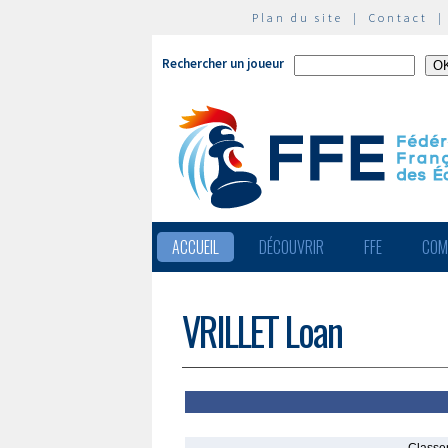
Plan du site
|
Contact
Rechercher un joueur
ACCUEIL
DÉCOUVRIR
FFE
COM
VRILLET Loan