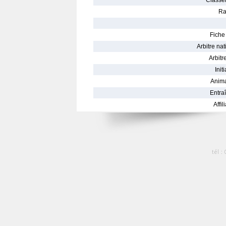
Classe
Ra
Fiche 
Arbitre nat
Arbitre
Init
Anima
Entraî
Affil
tél :