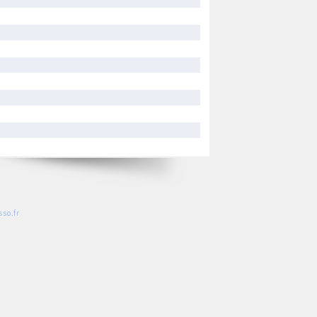
so.fr