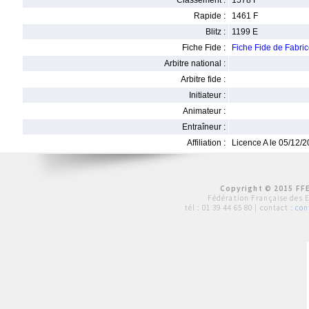
Classement :
1578 F
Rapide :
1461 F
Blitz :
1199 E
Fiche Fide :
Fiche Fide de Fabr
Arbitre national :
Arbitre fide :
Initiateur :
Animateur :
Entraîneur :
Affiliation :
Licence A le 05/12/
Copyright © 2015 FFE
Fédération Française des 
tél :
01 39 44 65 80
| contact :
con