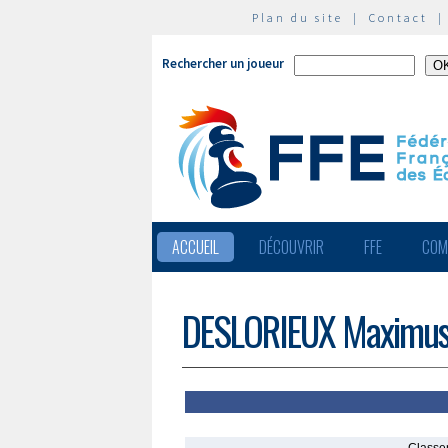
Plan du site
|
Contact
Rechercher un joueur
ACCUEIL
DÉCOUVRIR
FFE
COM
DESLORIEUX Maximu