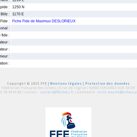
ment :
1299 E
pide :
1250 N
Blitz :
1170 E
Fide :
Fiche Fide de Maximus DESLORIEUX
ional :
 fide :
iateur :
teur :
neur :
iation :
Copyright © 2015 FFE |
Mentions légales
|
Protection des données
Fédération Française des Echecs |
6 rue de l'Eglise | 92600 ASNIERES SUR SEINE
01 39 44 65 80
| contact :
contact@ffechecs.fr
| webmestre :
erick.mouret@echecs.as