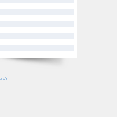
so.fr