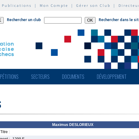
|
Publications
|
Mon Compte
|
Gérer son Club
|
Directeu
Rechercher un club
Rechercher dans le si
PÉTITIONS
SECTEURS
DOCUMENTS
DÉVELOPPEMENT
s
Maximus DESLORIEUX
Titre :