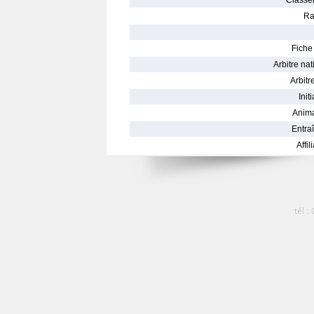
Classe
Ra
Fiche 
Arbitre nat
Arbitre
Init
Anima
Entraî
Affil
tél :