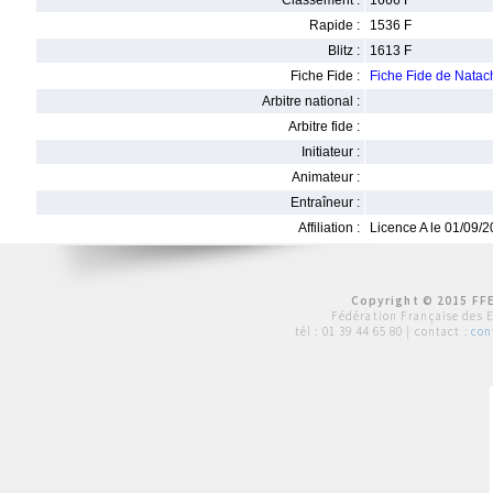
Classement :
1666 F
Rapide :
1536 F
Blitz :
1613 F
Fiche Fide :
Fiche Fide de Nat
Arbitre national :
Arbitre fide :
Initiateur :
Animateur :
Entraîneur :
Affiliation :
Licence A le 01/09/
Copyright © 2015 FFE
Fédération Française des 
tél :
01 39 44 65 80
| contact :
con