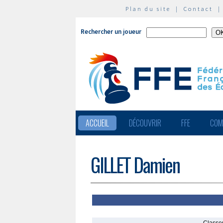
Plan du site
|
Contact
Rechercher un joueur
ACCUEIL
DÉCOUVRIR
FFE
COM
GILLET Damien