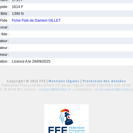
ment :
1735 F
pide :
1614 F
Blitz :
1390 N
Fide :
Fiche Fide de Damien GILLET
ional :
 fide :
iateur :
teur :
neur :
iation :
Licence A le 26/09/2025
Copyright © 2015 FFE |
Mentions légales
|
Protection des données
Fédération Française des Echecs |
6 rue de l'Eglise | 92600 ASNIERES SUR SEINE
01 39 44 65 80
| contact :
contact@ffechecs.fr
| webmestre :
erick.mouret@echecs.as