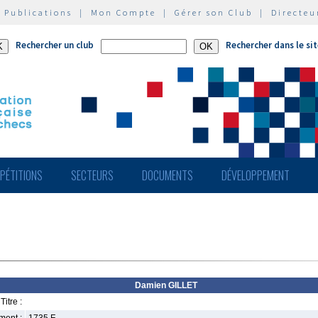
|
Publications
|
Mon Compte
|
Gérer son Club
|
Directeu
Rechercher un club
Rechercher dans le si
PÉTITIONS
SECTEURS
DOCUMENTS
DÉVELOPPEMENT
Damien GILLET
Titre :