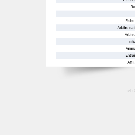
Classe
Ra
Fiche 
Arbitre nat
Arbitre
Init
Anima
Entraî
Affil
tél :