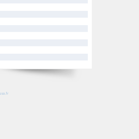
so.fr