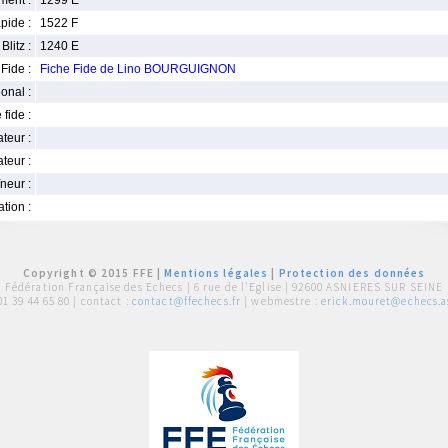
ment :
1299 E
pide :
1522 F
Blitz :
1240 E
Fide :
Fiche Fide de Lino BOURGUIGNON
ional :
 fide :
iateur :
teur :
neur :
iation :
Copyright © 2015 FFE |
Mentions légales
|
Protection des données
Fédération Française des Echecs |
6 rue de l'Eglise | 92600 ASNIERES SUR SEINE
01 39 44 65 80
| contact :
contact@ffechecs.fr
| webmestre :
erick.mouret@echecs.as