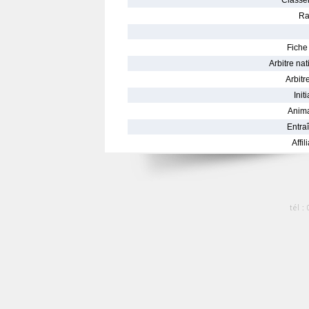
Classe
Ra
Fiche 
Arbitre nat
Arbitre
Init
Anima
Entraî
Affil
tél :