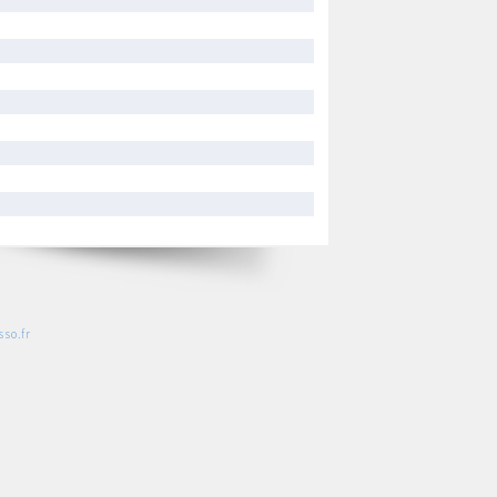
so.fr