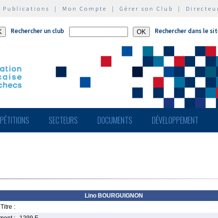
|
Publications
|
Mon Compte
|
Gérer son Club
|
Directeu
Rechercher un club
Rechercher dans le si
PÉTITIONS
SECTEURS
DOCUMENTS
DÉVELOPPEMENT
Lino BOURGUIGNON
Titre :