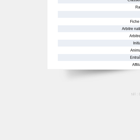
Classe
Ra
Fiche 
Arbitre nat
Arbitre
Init
Anima
Entraî
Affil
tél :