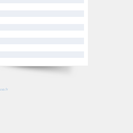
so.fr