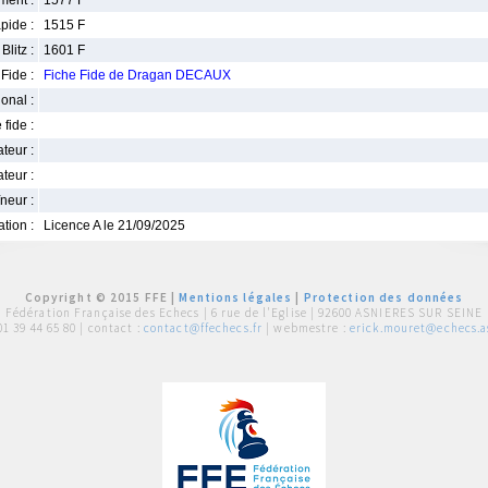
ment :
1577 F
pide :
1515 F
Blitz :
1601 F
Fide :
Fiche Fide de Dragan DECAUX
ional :
 fide :
iateur :
teur :
neur :
iation :
Licence A le 21/09/2025
Copyright © 2015 FFE |
Mentions légales
|
Protection des données
Fédération Française des Echecs |
6 rue de l'Eglise | 92600 ASNIERES SUR SEINE
01 39 44 65 80
| contact :
contact@ffechecs.fr
| webmestre :
erick.mouret@echecs.as