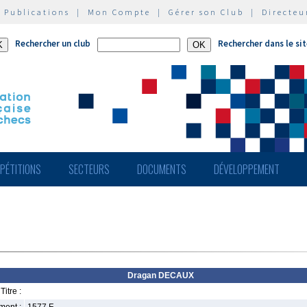
|
Publications
|
Mon Compte
|
Gérer son Club
|
Directeu
Rechercher un club
Rechercher dans le si
PÉTITIONS
SECTEURS
DOCUMENTS
DÉVELOPPEMENT
Dragan DECAUX
Titre :