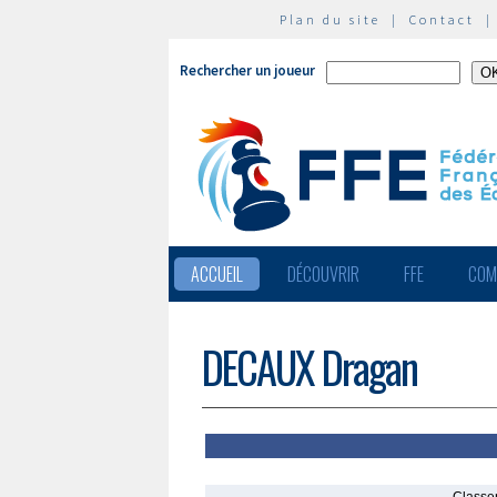
Plan du site
|
Contact
Rechercher un joueur
ACCUEIL
DÉCOUVRIR
FFE
COM
DECAUX Dragan