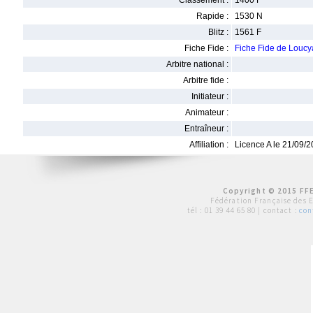
Classement :
1400 F
Rapide :
1530 N
Blitz :
1561 F
Fiche Fide :
Fiche Fide de Lou
Arbitre national :
Arbitre fide :
Initiateur :
Animateur :
Entraîneur :
Affiliation :
Licence A le 21/09/
Copyright © 2015 FFE
Fédération Française des 
tél :
01 39 44 65 80
| contact :
con