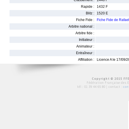
Classement :
1446 F
Rapide :
1432 F
Blitz :
1520 E
Fiche Fide :
Fiche Fide de Raf
Arbitre national :
Arbitre fide :
Initiateur :
Animateur :
Entraîneur :
Affiliation :
Licence A le 17/09/
Copyright © 2015 FFE
Fédération Française des 
tél :
01 39 44 65 80
| contact :
con