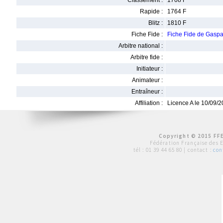
Classement :
1708 F
Rapide :
1764 F
Blitz :
1810 F
Fiche Fide :
Fiche Fide de Gas
Arbitre national :
Arbitre fide :
Initiateur :
Animateur :
Entraîneur :
Affiliation :
Licence A le 10/09/
Copyright © 2015 FFE
Fédération Française des 
tél :
01 39 44 65 80
| contact :
con