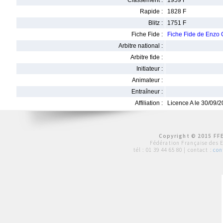
Classement :
1959 F
Rapide :
1828 F
Blitz :
1751 F
Fiche Fide :
Fiche Fide de Enzo
Arbitre national :
Arbitre fide :
Initiateur :
Animateur :
Entraîneur :
Affiliation :
Licence A le 30/09/
Copyright © 2015 FFE
Fédération Française des 
tél :
01 39 44 65 80
| contact :
con