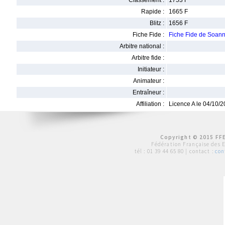
Classement :
1753 F
Rapide :
1665 F
Blitz :
1656 F
Fiche Fide :
Fiche Fide de Soa
Arbitre national :
Arbitre fide :
Initiateur :
Animateur :
Entraîneur :
Affiliation :
Licence A le 04/10/
Copyright © 2015 FFE
Fédération Française des 
tél :
01 39 44 65 80
| contact :
con