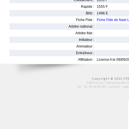
Classement :
1651 F
Rapide :
1555 F
Blitz :
1496 E
Fiche Fide :
Fiche Fide de Nael
Arbitre national :
Arbitre fide :
Initiateur :
Animateur :
Entraîneur :
Affiliation :
Licence A le 09/09/
Copyright © 2015 FFE
Fédération Française des 
tél :
01 39 44 65 80
| contact :
con