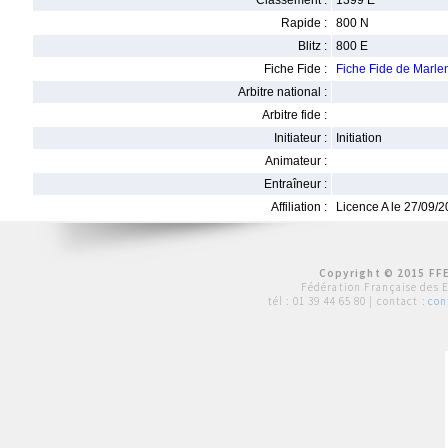
Classement :
1399 E
Rapide :
800 N
Blitz :
800 E
Fiche Fide :
Fiche Fide de Mar
Arbitre national :
Arbitre fide :
Initiateur :
Initiation
Animateur :
Entraîneur :
Affiliation :
Licence A le 27/09/
Copyright © 2015 FFE
Fédération Française des 
tél :
01 39 44 65 80
| contact :
con