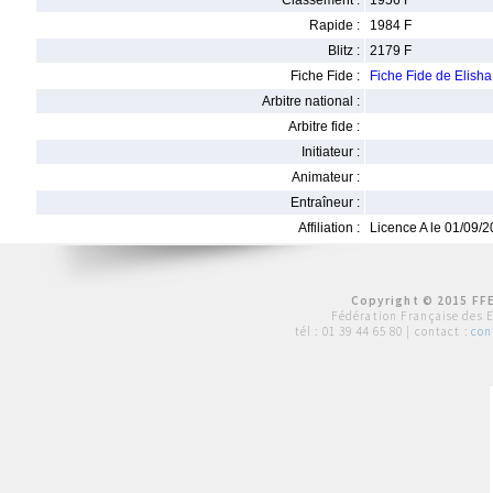
Classement :
1956 F
Rapide :
1984 F
Blitz :
2179 F
Fiche Fide :
Fiche Fide de Elish
Arbitre national :
Arbitre fide :
Initiateur :
Animateur :
Entraîneur :
Affiliation :
Licence A le 01/09/
Copyright © 2015 FFE
Fédération Française des 
tél :
01 39 44 65 80
| contact :
con