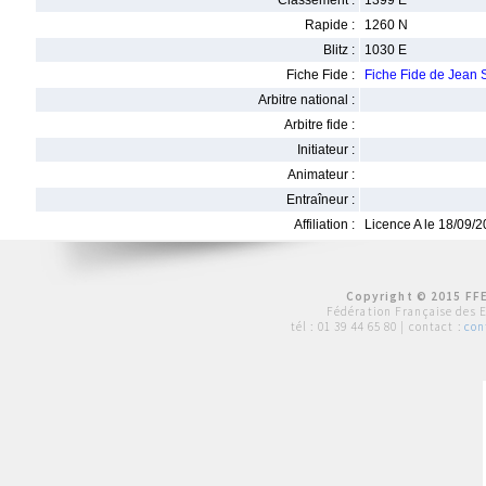
Classement :
1399 E
Rapide :
1260 N
Blitz :
1030 E
Fiche Fide :
Fiche Fide de Jea
Arbitre national :
Arbitre fide :
Initiateur :
Animateur :
Entraîneur :
Affiliation :
Licence A le 18/09/
Copyright © 2015 FFE
Fédération Française des 
tél :
01 39 44 65 80
| contact :
con